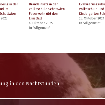
bung in der
Brandeinsatz in der
Evakuierungsübu
nd im
Volksschule Schottwien:
Volksschule und
Schottwien
Feuerwehr übt den
Kindergarten Sch
 2023
Ernstfall
25. Oktober 2021
"
4. Oktober 2025
In "Allgemein"
In "Allgemein"
ttung in den Nachtstunden