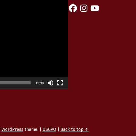
13:30
n
WordPress
theme.
|
DSGVO
|
Back to top ↑