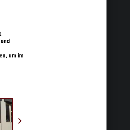
t
dend
en, um im