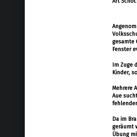
Art Schoc
Allgemein
,
18. Oktober 2019
Ausbildung
Angenomm
Volkssch
gesamte G
Fenster e
Im Zuge d
Kinder, s
Mehrere 
Aue such
fehlenden
Da im Bra
geräumt 
Übung mit