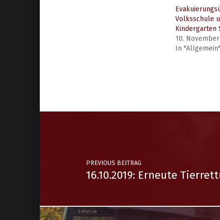
Evakuierungsü
Volksschule u
Kindergarten 
10. November
In "Allgemein
FF Gloggnitz-Aue
FF Maria Schutz
FF Schottwien
Kindergarten
Volksschule
PREVIOUS BEITRAG
16.10.2019: Erneute Tierre