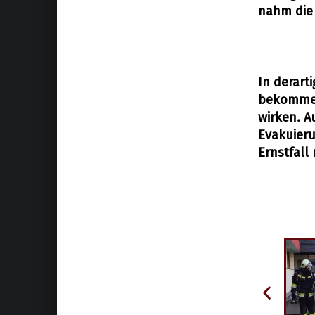
nahm die 
In derart
bekommen
wirken. A
Evakuier
Ernstfall