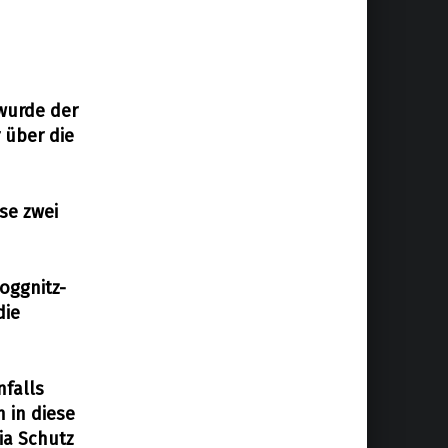
wurde der
 über die
se zwei
oggnitz-
die
nfalls
 in diese
ia Schutz