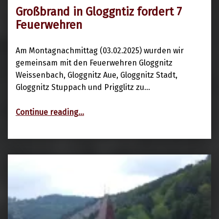
Großbrand in Gloggntiz fordert 7
3. Februar 2025
Feuerwehren
Am Montagnachmittag (03.02.2025) wurden wir
gemeinsam mit den Feuerwehren Gloggnitz
Weissenbach, Gloggnitz Aue, Gloggnitz Stadt,
Gloggnitz Stuppach und Prigglitz zu…
“Großbrand in Gloggntiz fordert 7 Feuerwehren”
Continue reading
…