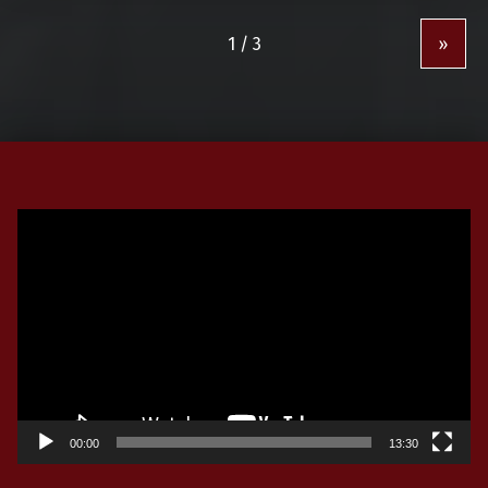
»
Video-
Player
00:00
13:30