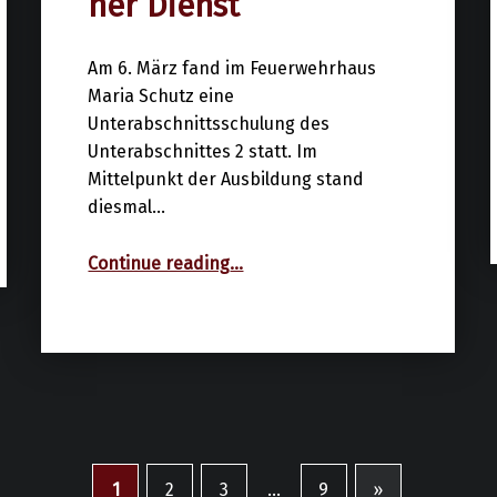
her Dienst
Am 6. März fand im Feuerwehrhaus
Maria Schutz eine
Unterabschnittsschulung des
Unterabschnittes 2 statt. Im
Mittelpunkt der Ausbildung stand
diesmal…
“Unterabschnittsschulung des UA 2 in Maria Schutz – Schwerpunkt Feuerwehrmedizinischer Dienst”
Continue reading
…
1
2
3
…
9
»
Next page