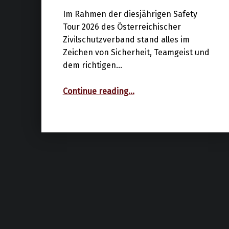
Im Rahmen der diesjährigen Safety
Tour 2026 des Österreichischer
Zivilschutzverband stand alles im
Zeichen von Sicherheit, Teamgeist und
dem richtigen…
“Begeisterung für Sicherheit und Einsatzorganisationen bei der Safety Tour 2026 in Schottwien”
Continue reading
…