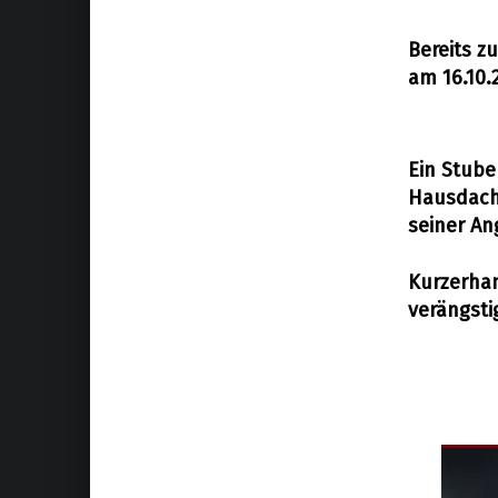
Bereits z
am 16.10.
Ein Stube
Hausdach 
seiner An
Kurzerhan
verängsti