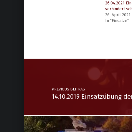
26.04.2021 Ei
verhindert sc
26. April 2021
In "Einsätze"
FF Schottwien
Tierrettung
PREVIOUS BEITRAG
14.10.2019 Einsatzübung d