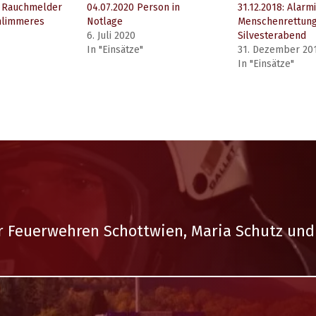
n Rauchmelder
04.07.2020 Person in
31.12.2018: Alarm
hlimmeres
Notlage
Menschenrettun
6. Juli 2020
Silvesterabend
In "Einsätze"
31. Dezember 20
In "Einsätze"
er Feuerwehren Schottwien, Maria Schutz und