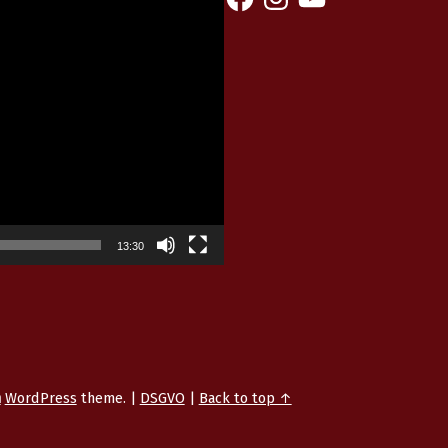
13:30
n
WordPress
theme.
|
DSGVO
|
Back to top ↑