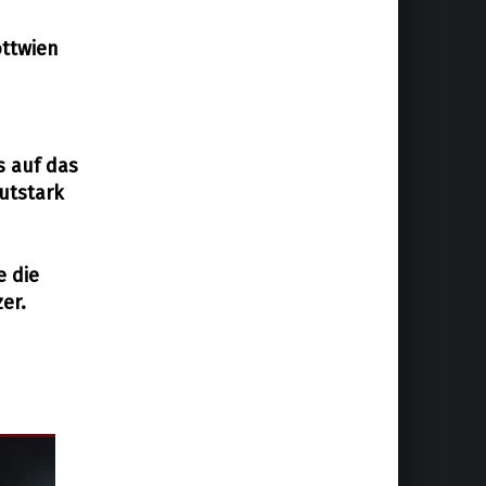
ottwien
s auf das
autstark
e die
er.