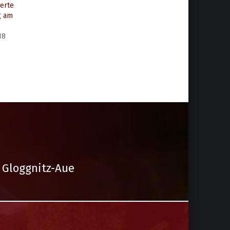
ierte
g am
18
 Gloggnitz-Aue