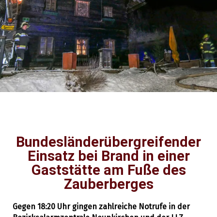
Bundesländerübergreifender
Einsatz bei Brand in einer
Allgemein
,
15. Dezember 2019
Einsätze
Gaststätte am Fuße des
Zauberberges
Gegen 18:20 Uhr gingen zahlreiche Notrufe in der