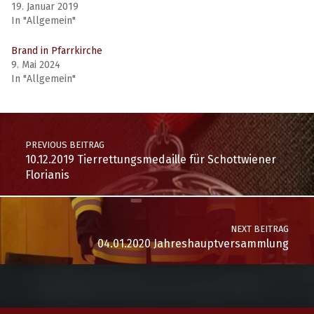
19. Januar 2019
In "Allgemein"
Brand in Pfarrkirche
9. Mai 2024
In "Allgemein"
FF Breitenstein
FF Kurort Semmering
PREVIOUS BEITRAG
FF Maria Schutz
10.12.2019 Tierrettungsmedaille für Schottwiener
FF Mürzzuschlag
FF Schottwien
Florianis
FF Spital am Semmering
FF Steinhaus am Semmering
NEXT BEITRAG
04.01.2020 Jahreshauptversammlung