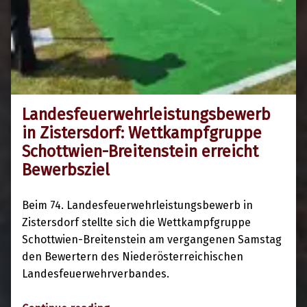
Landesfeuerwehrleistungsbewerb
5. Juli 2026
in Zistersdorf: Wettkampfgruppe
Schottwien-Breitenstein erreicht
Bewerbsziel
Beim 74. Landesfeuerwehrleistungsbewerb in
Zistersdorf stellte sich die Wettkampfgruppe
Schottwien-Breitenstein am vergangenen Samstag
den Bewertern des Niederösterreichischen
Landesfeuerwehrverbandes.
“Landesfeuerwehrleistungsbewerb in Zistersdorf: Wettkampfgruppe Schottwien-Breitenstein erreicht Bewerbsziel”