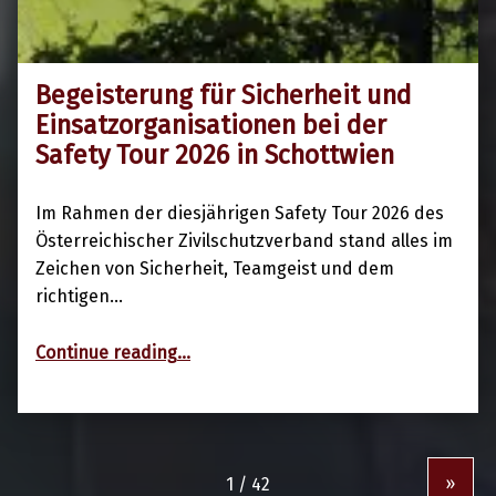
Begeisterung für Sicherheit und
20. Mai 2026
Einsatzorganisationen bei der
Safety Tour 2026 in Schottwien
Im Rahmen der diesjährigen Safety Tour 2026 des
Österreichischer Zivilschutzverband stand alles im
Zeichen von Sicherheit, Teamgeist und dem
richtigen…
“Begeisterung für Sicherheit und Einsatzorganisationen bei der Safety Tour 2026 in Schottwien”
Continue reading
…
»