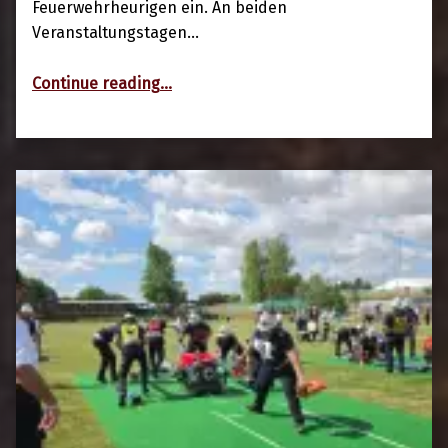
Feuerwehrheurigen ein. An beiden
Veranstaltungstagen…
“Feuerwehrheuriger der FF Schottwien – Zwei Tage voller Geselligkeit und Kameradschaft”
Continue reading
…