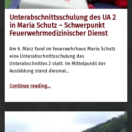
Unterabschnittsschulung des UA 2
6. März 2026
in Maria Schutz – Schwerpunkt
Feuerwehrmedizinischer Dienst
Am 6. März fand im Feuerwehrhaus Maria Schutz
eine Unterabschnittsschulung des
Unterabschnittes 2 statt. Im Mittelpunkt der
Ausbildung stand diesmal…
“Unterabschnittsschulung des UA 2 in Maria Schutz – Schwerpunkt Feuerwehrmedizinischer Dienst”
Continue reading
…