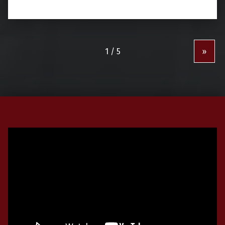
»
Video-
Player