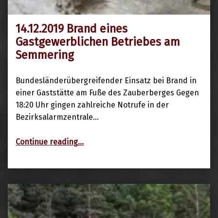
14.12.2019 Brand eines
15. Dezember 2019
Gastgewerblichen Betriebes am
Semmering
Bundesländerübergreifender Einsatz bei Brand in
einer Gaststätte am Fuße des Zauberberges Gegen
18:20 Uhr gingen zahlreiche Notrufe in der
Bezirksalarmzentrale…
“14.12.2019 Brand eines Gastgewerblichen Betriebes am Semmering”
Continue reading
…