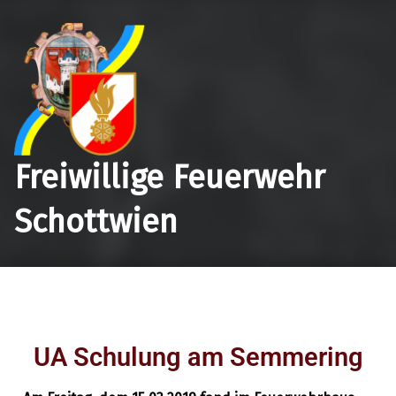
Freiwillige Feuerwehr
Schottwien
UA Schulung am Semmering
Allgemein
,
17. April 2019
Ausbildung