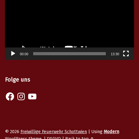
00:00
13:30
Folge uns
© 2026
Freiwillige Feuerwehr Schottwien
|
Using
Modern
WordPress
theme.
|
DSGVO
|
Back to top ↑