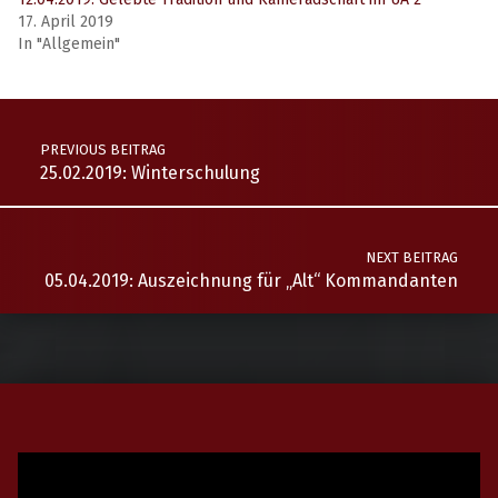
17. April 2019
In "Allgemein"
FF Breitenstein
FF Kurort Semmering
PREVIOUS BEITRAG
FF Maria Schutz
FF Schottwien
25.02.2019: Winterschulung
IFA
S6 Semmeringtunnel
UA 2
Unterabschnitt 2
NEXT BEITRAG
05.04.2019: Auszeichnung für „Alt“ Kommandanten
Video-
Player