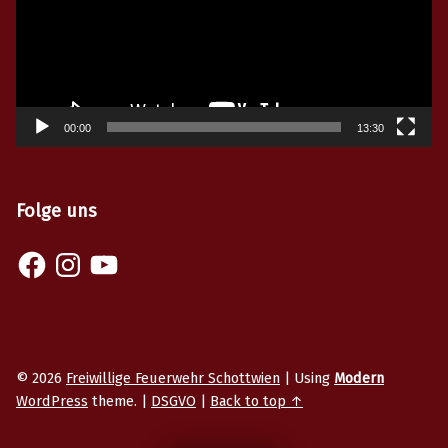
00:00
13:30
Folge uns
Facebook
Instagram
YouTube
© 2026
Freiwillige Feuerwehr Schottwien
|
Using
Modern
WordPress
theme.
|
DSGVO
|
Back to top ↑