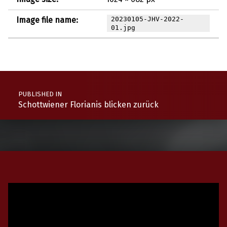
Image file name:
20230105-JHV-2022-
01.jpg
Post navigation
PUBLISHED IN
Schottwiener Florianis blicken zurück
Video-
Player