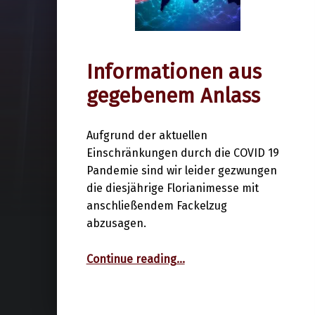
Informationen aus
28. April 2020
gegebenem Anlass
Aufgrund der aktuellen
Einschränkungen durch die COVID 19
Pandemie sind wir leider gezwungen
die diesjährige Florianimesse mit
anschließendem Fackelzug
abzusagen.
“Informationen aus gegebenem Anlass”
Continue reading
…