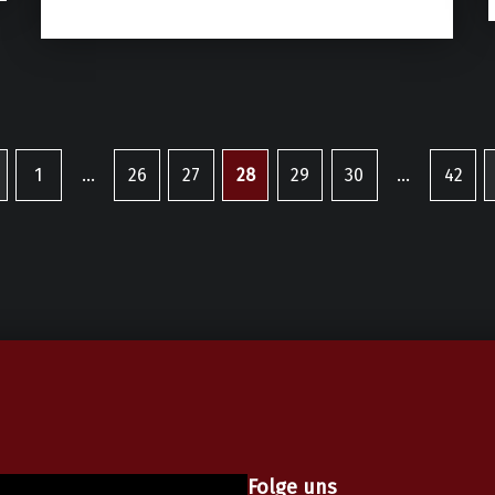
1
…
26
27
28
29
30
…
42
evious page
Folge uns