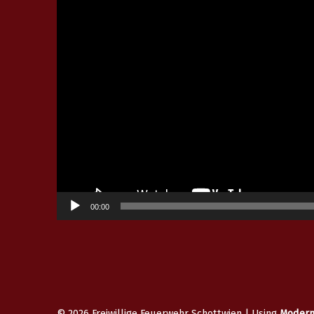
Player
00:00
© 2026
Freiwillige Feuerwehr Schottwien
|
Using
Moder