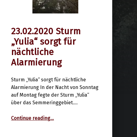
23.02.2020 Sturm
24. Februar 2020
„Yulia“ sorgt für
nächtliche
Alarmierung
Sturm „Yulia“ sorgt für nächtliche
Alarmierung In der Nacht von Sonntag
auf Montag fegte der Sturm „Yulia“
über das Semmeringgebiet.…
“23.02.2020 Sturm „Yulia“ sorgt für nächtliche Alarmierung”
Continue reading
…