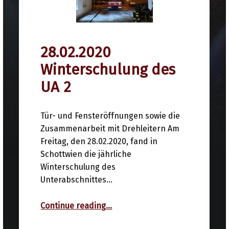
28.02.2020
28. Februar 2020
Winterschulung des
UA 2
Tür- und Fensteröffnungen sowie die
Zusammenarbeit mit Drehleitern Am
Freitag, den 28.02.2020, fand in
Schottwien die jährliche
Winterschulung des
Unterabschnittes…
“28.02.2020 Winterschulung des UA 2”
Continue reading
…