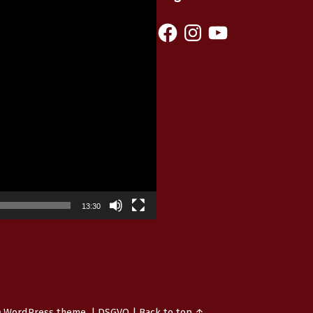
Facebook
Instagram
YouTube
13:30
n
WordPress
theme.
|
DSGVO
|
Back to top ↑