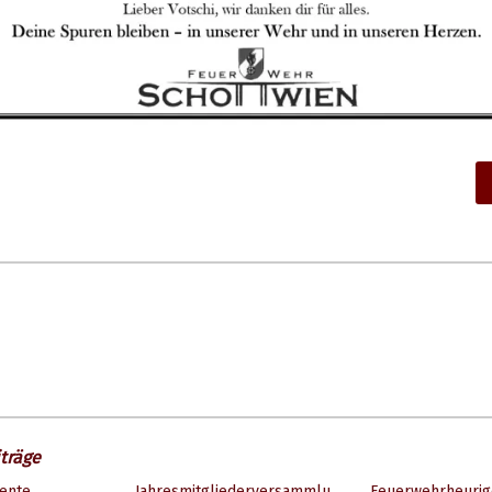
träge
ente
Jahresmitgliederversammlu
Feuerwehrheurig