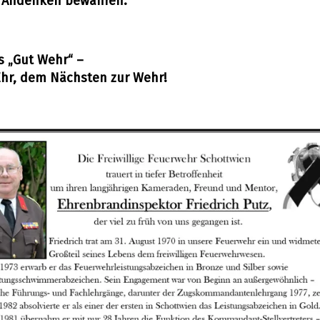
 Andenken bewahren.
es
„Gut Wehr“
–
Ehr, dem Nächsten zur Wehr!