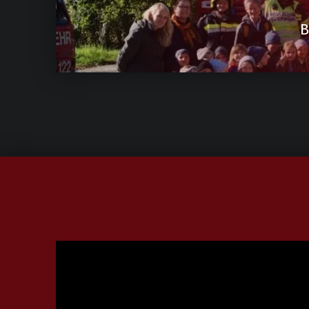
B
Video-
Player