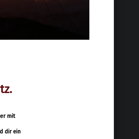
tz.
er mit
 dir ein