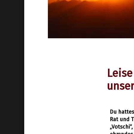
Leise
unser
Du hattes
Rat und T
Allgemein
13. Juli 2025
„Votschi“