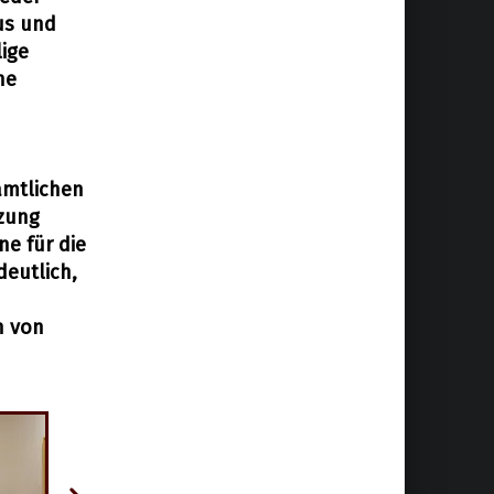
us und
lige
ne
amtlichen
tzung
e für die
eutlich,
n von