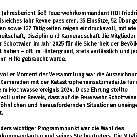
 Jahresbericht ließ Feuerwehrkommandant HBI Friedr
nisreiches Jahr Revue passieren. 35 Einsätze, 52 Übun
n sowie 137 Tätigkeiten zeigen eindrucksvoll, mit wie 
reitschaft, Disziplin und Kameradschaft die Mitglieder
 Schottwien im Jahr 2025 für die Sicherheit der Bevö
t haben – oft im Hintergrund, stets verlässlich und je
enn Hilfe gebraucht wurde.
evoller Moment der Versammlung war die Auszeichnu
Kameraden mit der Katastropheneinsatzmedaille für 
eim Hochwasserereignis 2024. Diese Ehrung stellte
voll unter Beweis, dass auf die Feuerwehr Schottwien
öhnlichen und herausfordernden Situationen uneing
t.
ders wichtiger Programmpunkt war die Wahl des
kommandanten und seines Stellvertreters. Die Mitgl