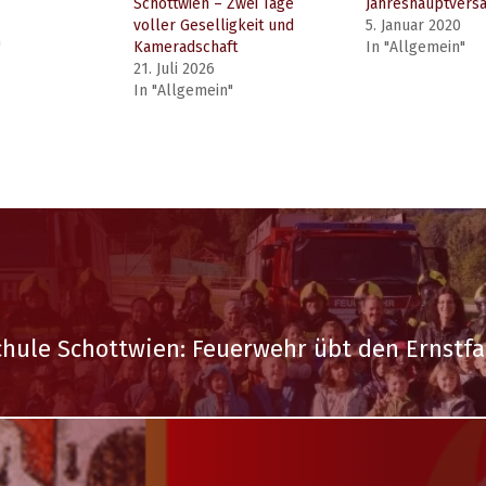
Schottwien – Zwei Tage
Jahreshauptver
voller Geselligkeit und
5. Januar 2020
"
Kameradschaft
In "Allgemein"
21. Juli 2026
In "Allgemein"
chule Schottwien: Feuerwehr übt den Ernstfa