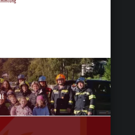
sammlung
ll