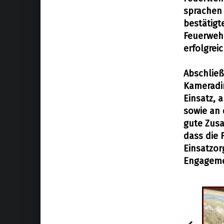
sprachen
bestätigte
Feuerwehr
erfolgrei
Abschließ
Kameradi
Einsatz, 
sowie an 
gute Zus
dass die 
Einsatzor
Engageme