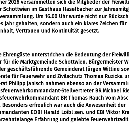
ner 2026 versammelten sich die Mitglieder der Freiwill
 Schottwien im Gasthaus Haselbacher zur Jahresmitg
versammlung. Um 16.00 Uhr wurde nicht nur Rückscha
s Jahr gehalten, sondern auch ein klares Zeichen für
alt, Vertrauen und Kontinuität gesetzt.
e Ehrengäste unterstrichen die Bedeutung der Freiwill
 für die Marktgemeinde Schottwien. Bürgermeister W
der geschäftsführende Gemeinderat Jürgen Wittine sow
ate für Feuerwehr und Zivilschutz Thomas Ruzicka u
rat Philipp Janisch nahmen ebenso an der Versammlu
ksfeuerwehrkommandant-Stellvertreter BR Michael Ri
tsfeuerwehrkommandant BR Thomas Rauch vom Absch
. Besonders erfreulich war auch die Anwesenheit der
andanten EOBI Harald Loibl sen. und EBI Viktor Kre
ahrzehntelange Erfahrung und gelebte Feuerwehrtradit