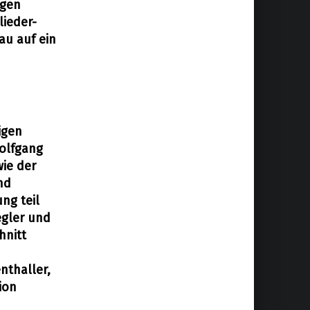
igen
lieder-
u auf ein
igen
olfgang
ie der
nd
ng teil
egler und
nitt
nthaller,
ion