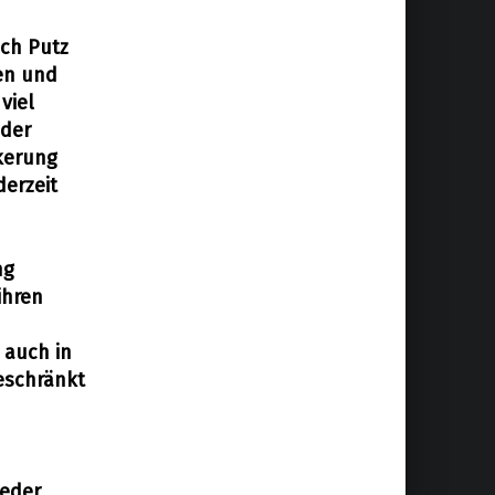
ich Putz
gen und
viel
 der
lkerung
derzeit
ng
ihren
 auch in
eschränkt
ieder