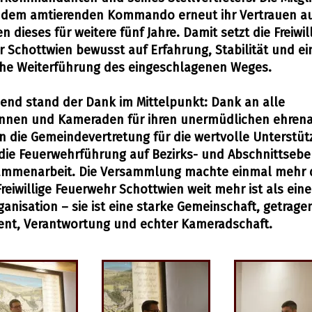
 dem amtierenden Kommando erneut ihr Vertrauen a
n dieses für weitere fünf Jahre. Damit setzt die Freiwil
 Schottwien bewusst auf Erfahrung, Stabilität und ei
che Weiterführung des eingeschlagenen Weges.
end stand der Dank im Mittelpunkt: Dank an alle
nnen und Kameraden für ihren unermüdlichen ehren
an die Gemeindevertretung für die wertvolle Unterstü
die Feuerwehrführung auf Bezirks- und Abschnittseben
ammenarbeit. Die Versammlung machte einmal mehr d
Freiwillige Feuerwehr Schottwien weit mehr ist als eine
ganisation – sie ist eine starke Gemeinschaft, getrage
nt, Verantwortung und echter Kameradschaft.