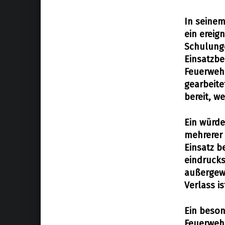
In seinem
ein ereig
Schulunge
Einsatzbe
Feuerwehr
gearbeite
bereit, w
Ein würd
mehrerer 
Einsatz b
eindrucks
außergew
Verlass is
Ein beson
Feuerwehr