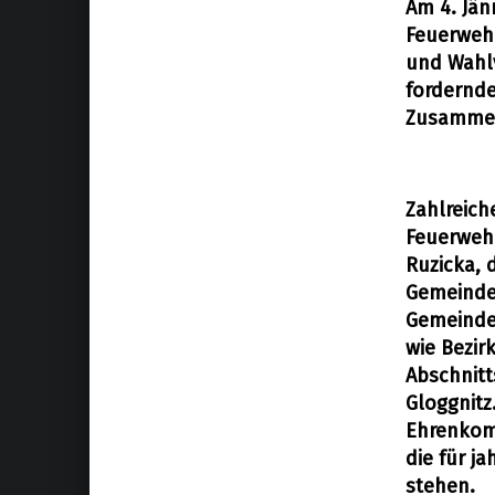
Am 4. Jän
Feuerwehr
Allgemein
5. Januar 2026
und Wahl
fordernde
Zusammenh
Zahlreich
Feuerwehr
Ruzicka, 
Gemeinder
Gemeinde
wie Bezir
Abschnit
Gloggnitz
Ehrenkomm
die für j
stehen.