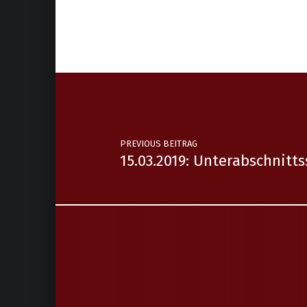
AFKDO Gloggnitz
Ehrenzeichen
FF Schottwien
OBI Harald Loibl sen.
PREVIOUS BEITRAG
15.03.2019: Unterabschnitt