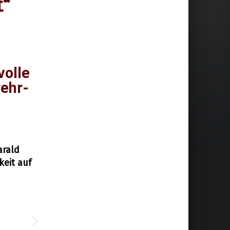
t“
volle
wehr-
arald
keit auf