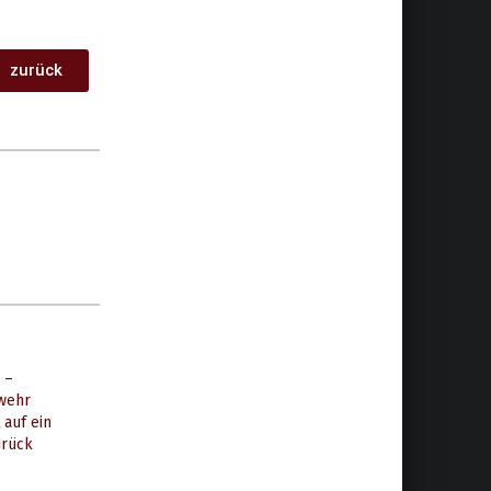
zurück
 –
rwehr
 auf ein
urück