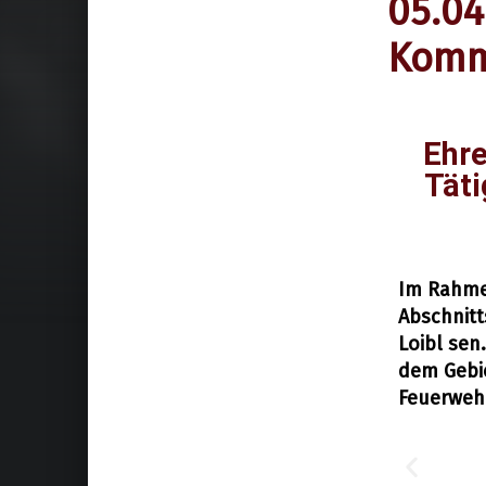
05.04
Komm
Ehre
Täti
Allgemein
17. April 2019
Im Rahme
Abschnit
Loibl sen.
dem Gebie
Feuerwehr