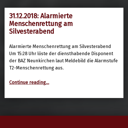
31.12.2018: Alarmierte
31. Dezember 2018
Menschenrettung am
Silvesterabend
Alarmierte Menschenrettung am Silvesterabend
Um 15:28 Uhr löste der diensthabende Disponent
der BAZ Neunkirchen laut Meldebild die Alarmstufe
T2-Menschenrettung aus.
“31.12.2018: Alarmierte Menschenrettung am Silvesterabend”
Continue reading
…