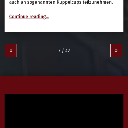
auch an sogenannten Kuppelcups teilzunehmen.
“Auch im Herbst aktiv, die Wettkampfgruppe”
Continue reading
…
«
»
Video-
Player