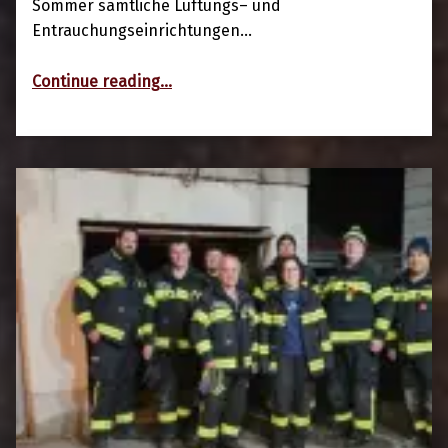
Sommer sämtliche Lüftungs– und
Entrauchungseinrichtungen…
“Brandtest S6 Tunnelkette Semmering”
Continue reading
…