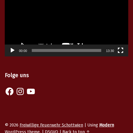
00:00
13:30
Folge uns
Facebook
Instagram
YouTube
© 2026
Freiwillige Feuerwehr Schottwien
|
Using
Modern
WordPress
theme.
|
DSGVO
|
Back to top ↑