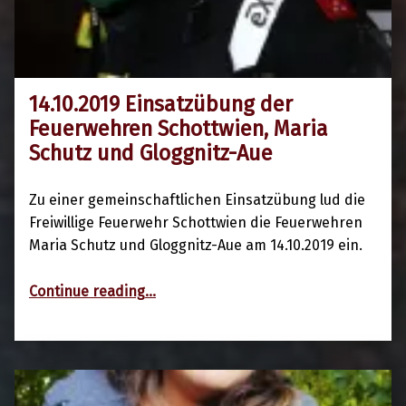
14.10.2019 Einsatzübung der
14. Oktober 2019
Feuerwehren Schottwien, Maria
Schutz und Gloggnitz-Aue
Zu einer gemeinschaftlichen Einsatzübung lud die
Freiwillige Feuerwehr Schottwien die Feuerwehren
Maria Schutz und Gloggnitz-Aue am 14.10.2019 ein.
“14.10.2019 Einsatzübung der Feuerwehren Schottwien, Maria Schutz und Gloggnitz-Aue”
Continue reading
…