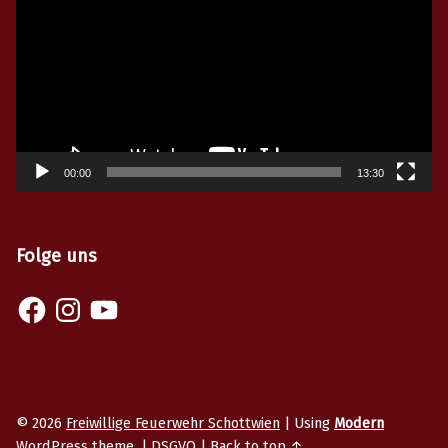
00:00
13:30
Folge uns
Facebook
Instagram
YouTube
© 2026
Freiwillige Feuerwehr Schottwien
|
Using
Modern
WordPress
theme.
|
DSGVO
|
Back to top ↑