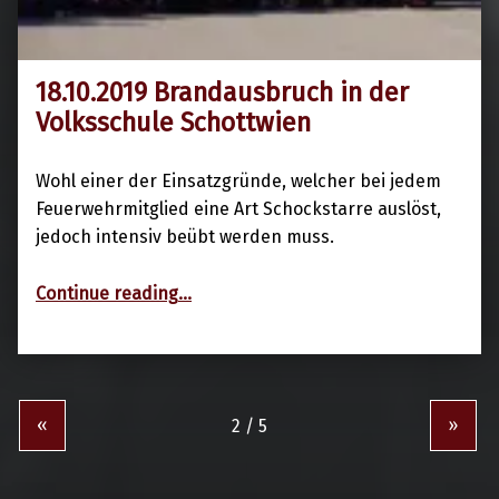
18.10.2019 Brandausbruch in der
18. Oktober 2019
Volksschule Schottwien
Wohl einer der Einsatzgründe, welcher bei jedem
Feuerwehrmitglied eine Art Schockstarre auslöst,
jedoch intensiv beübt werden muss.
“18.10.2019 Brandausbruch in der Volksschule Schottwien”
Continue reading
…
«
»