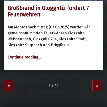
Großbrand in Gloggntiz fordert 7
3. Februar 2025
Feuerwehren
Am Montagnachmittag (03.02.2025) wurden wir
gemeinsam mit den Feuerwehren Gloggnitz
Weissenbach, Gloggnitz Aue, Gloggnitz Stadt,
Gloggnitz Stuppach und Prigglitz zu…
“Großbrand in Gloggntiz fordert 7 Feuerwehren”
Continue reading
…
«
»