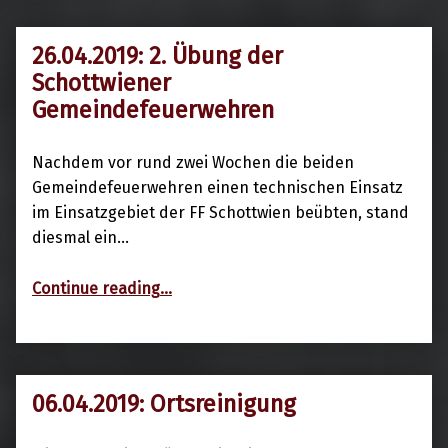
26.04.2019: 2. Übung der
29. April 2019
Schottwiener
Gemeindefeuerwehren
Nachdem vor rund zwei Wochen die beiden
Gemeindefeuerwehren einen technischen Einsatz
im Einsatzgebiet der FF Schottwien beübten, stand
diesmal ein…
“26.04.2019: 2. Übung der Schottwiener Gemeindefeuerwehren”
Continue reading
…
06.04.2019: Ortsreinigung
17. April 2019