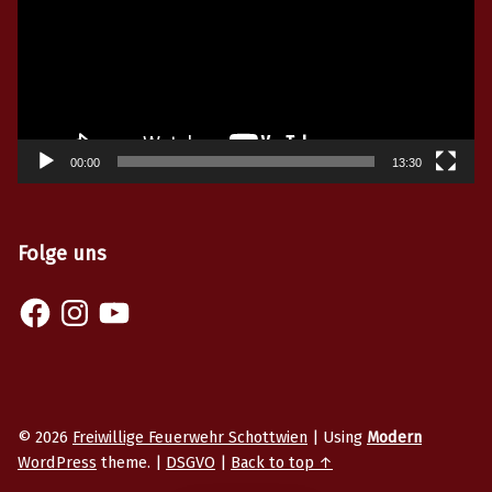
00:00
13:30
Folge uns
Facebook
Instagram
YouTube
© 2026
Freiwillige Feuerwehr Schottwien
|
Using
Modern
WordPress
theme.
|
DSGVO
|
Back to top ↑