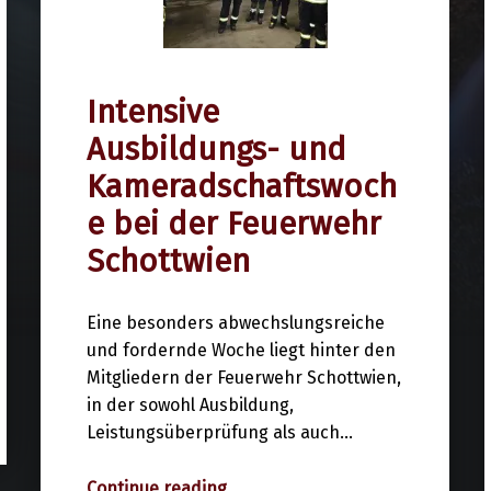
Intensive
29. März 2026
Ausbildungs- und
Kameradschaftswoch
e bei der Feuerwehr
Schottwien
Eine besonders abwechslungsreiche
und fordernde Woche liegt hinter den
Mitgliedern der Feuerwehr Schottwien,
in der sowohl Ausbildung,
Leistungsüberprüfung als auch…
“Intensive Ausbildungs- und Kameradschaftswoche bei der Feuerwehr Schottwien”
Continue reading
…