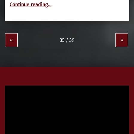
“26.04.2019: 2. Übung der Schottwiener Gemeindefeuerwehren”
Continue reading
…
«
»
Video-
Player