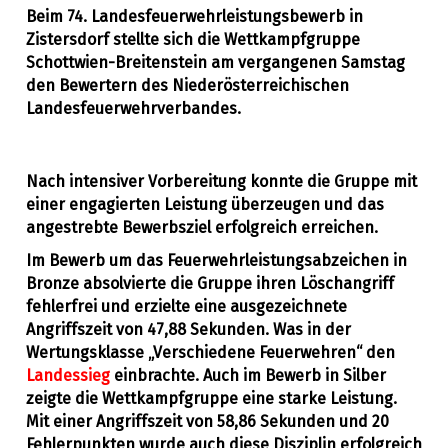
Beim 74. Landesfeuerwehrleistungsbewerb in
Zistersdorf stellte sich die Wettkampfgruppe
Allgemein
5. Juli 2026
Schottwien-Breitenstein am vergangenen Samstag
den Bewertern des Niederösterreichischen
Landesfeuerwehrverbandes.
Nach intensiver Vorbereitung konnte die Gruppe mit
einer engagierten Leistung überzeugen und das
angestrebte Bewerbsziel erfolgreich erreichen.
Im Bewerb um das Feuerwehrleistungsabzeichen in
Bronze absolvierte die Gruppe ihren Löschangriff
fehlerfrei und erzielte eine ausgezeichnete
Angriffszeit von
47,88 Sekunden
. Was in der
Wertungsklasse „Verschiedene Feuerwehren“ den
Landessieg
einbrachte. Auch im Bewerb in Silber
zeigte die Wettkampfgruppe eine starke Leistung.
Mit einer Angriffszeit von
58,86 Sekunden
und
20
Fehlerpunkten
wurde auch diese Disziplin erfolgreich