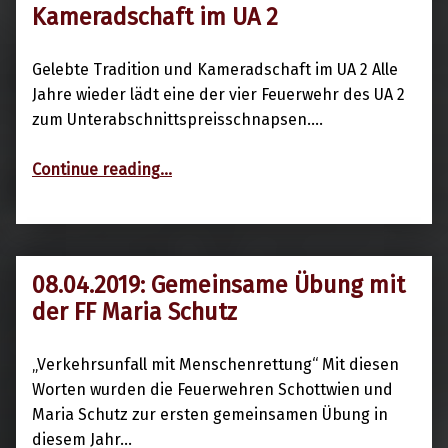
17. April 2019
Kameradschaft im UA 2
Gelebte Tradition und Kameradschaft im UA 2 Alle
Jahre wieder lädt eine der vier Feuerwehr des UA 2
zum Unterabschnittspreisschnapsen.…
“12.04.2019: Gelebte Tradition und Kameradschaft im UA 2”
Continue reading
…
08.04.2019: Gemeinsame Übung mit
17. April 2019
der FF Maria Schutz
„Verkehrsunfall mit Menschenrettung“ Mit diesen
Worten wurden die Feuerwehren Schottwien und
Maria Schutz zur ersten gemeinsamen Übung in
diesem Jahr…