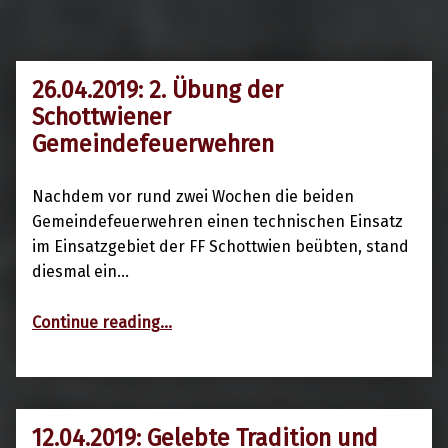
26.04.2019: 2. Übung der
29. April 2019
Schottwiener
Gemeindefeuerwehren
Nachdem vor rund zwei Wochen die beiden
Gemeindefeuerwehren einen technischen Einsatz
im Einsatzgebiet der FF Schottwien beübten, stand
diesmal ein…
“26.04.2019: 2. Übung der Schottwiener Gemeindefeuerwehren”
Continue reading
…
12.04.2019: Gelebte Tradition und